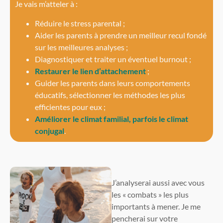
Je vais m’atteler à :
Réduire le stress parental ;
Aider les parents à prendre un meilleur recul fondé
sur les meilleures analyses ;
Diagnostiquer et traiter un éventuel burnout ;
Restaurer le lien d’attachement
;
Guider les parents dans leurs comportements
éducatifs, sélectionner les méthodes les plus
efficientes pour eux ;
Améliorer le climat familial, parfois le climat
conjugal
.
J’analyserai aussi avec vous
les « combats » les plus
importants à mener. Je me
pencherai sur votre