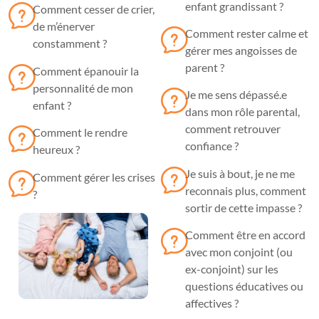
enfant grandissant ?
Comment cesser de crier,
de m’énerver
Comment rester calme et
constamment ?
gérer mes angoisses de
parent ?
Comment épanouir la
personnalité de mon
Je me sens dépassé.e
enfant ?
dans mon rôle parental,
comment retrouver
Comment le rendre
confiance ?
heureux ?
Je suis à bout, je ne me
Comment gérer les crises
reconnais plus, comment
?
sortir de cette impasse ?
Comment être en accord
avec mon conjoint (ou
ex-conjoint) sur les
questions éducatives ou
affectives ?