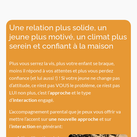
Une relation plus solide, un
jeune plus motivé, un climat plus
serein et confiant à la maison
Plus vous serrez la vis, plus votre enfant se braque,
moins il répond à vos attentes et plus vous perdez
confiance (et lui aussi !) ! Si votre jeune ne change pas
d’attitude, ce n’est pas VOUS le problème, ce n’est pas
LUI non plus, c’est l’
approche
et le type
d’
interaction
engagé.
L’accompagnement parental que je peux vous offrir va
mettre l’accent sur
une nouvelle approche
et sur
l’
interaction
en générant: