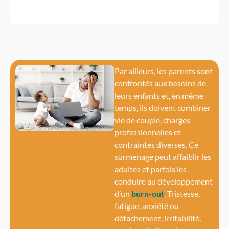
Par ailleurs, les parents sont
confrontés aux besoins de
leurs enfants et, en même
temps, ils doivent combiner
vie de couple, charges
professionnelles et
contraintes diverses. Ce
surmenage peut affaiblir les
adultes et parfois les
conduire au développement
d’un
burn-out
. Tristesse,
fatigue, anxiété ou
détachement, irritabilité,