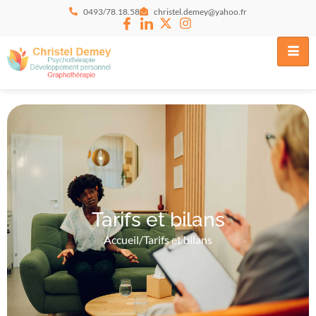
0493/78.18.58
christel.demey@yahoo.fr
Tarifs et bilans
Accueil
/
Tarifs et bilans